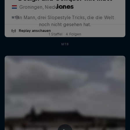
Jones
Groningen, Niederlande
Ein Mann, drei Slopestyle Tricks, die die Welt
MTB
noch nicht gesehen hat.
Replay anschauen
1 Staffel · 4 Folgen
MTB