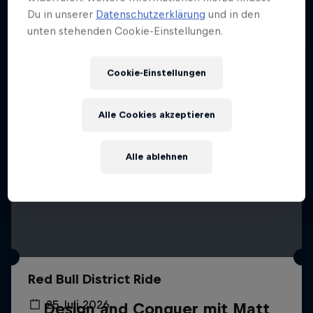
Mehr davon
Du in unserer
Datenschutzerklärung
und in den
unten stehenden Cookie-Einstellungen.
Cookie-Einstellungen
Alle Cookies akzeptieren
Alle ablehnen
Red Bull District Ride
25 Juli 2026
Design and Conquer mit Matt