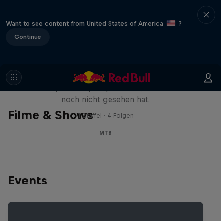
Want to see content from United States of America
?
Continue
Design and Conquer mit Matt
Jones
Ein Mann, drei Slopestyle Tricks, die die Welt
noch nicht gesehen hat.
Filme & Shows
1 Staffel · 4 Folgen
MTB
Events