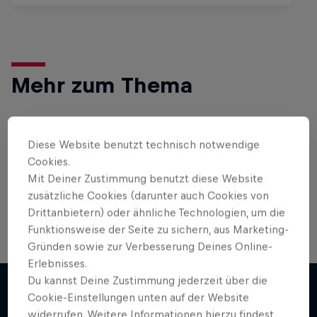
Mehr zum Thema
Bike
Diese Website benutzt technisch notwendige
Cookies.
Hier findest du alles rund ums Thema
Mit Deiner Zustimmung benutzt diese Website
Mountainbike und BMX: Spannende Live-Events,
Bike-Guides für …
zusätzliche Cookies (darunter auch Cookies von
Drittanbietern) oder ähnliche Technologien, um die
Funktionsweise der Seite zu sichern, aus Marketing-
Gründen sowie zur Verbesserung Deines Online-
Erlebnisses.
Du kannst Deine Zustimmung jederzeit über die
Cookie-Einstellungen unten auf der Website
widerrufen. Weitere Informationen hierzu findest