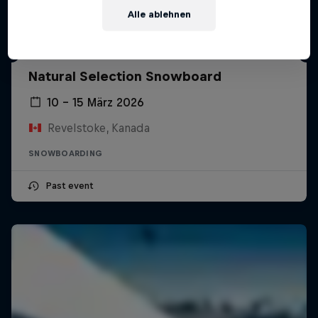
Alle ablehnen
Natural Selection Snowboard
10 – 15 März 2026
Revelstoke, Kanada
SNOWBOARDING
Past event