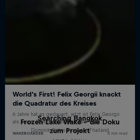
Searching Bangkok
Frozen Lake Wake – die Doku
zum Projekt
Dominik Gührs entdeckt Thailand