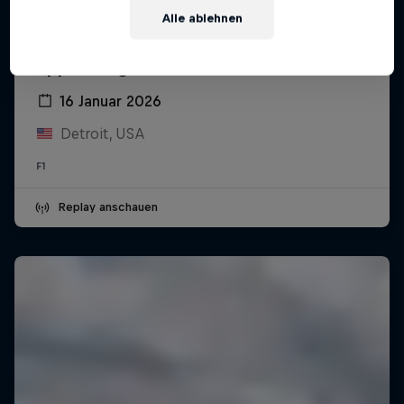
Alle ablehnen
Oracle Red Bull Racing und Visa Cash
App Racing Bulls Saisonstart
16 Januar 2026
Detroit, USA
F1
Replay anschauen