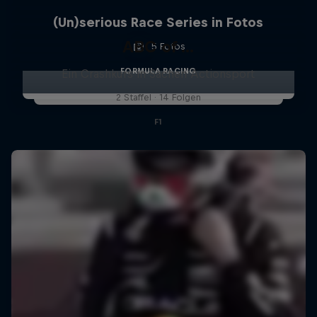
(Un)serious Race Series in Fotos
ABC of ...
5 Fotos
FORMULA RACING
Ein Crashkurs in Sachen Actionsport
2 Staffel · 14 Folgen
F1