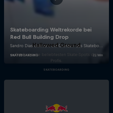
Hallowed Ground
Entdecke die beliebtesten Skate-Spots der
Profis.
SKATEBOARDING