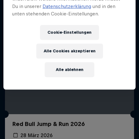
Mehr davon
Du in unserer
Datenschutzerklärung
und in den
unten stehenden Cookie-Einstellungen.
Cookie-Einstellungen
Alle Cookies akzeptieren
Alle ablehnen
Red Bull Jump & Run 2026
28 März 2026