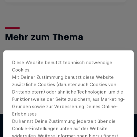
Mehr zum Thema
Gaming
Diese Website benutzt technisch notwendige
Cookies.
Level Up! Mit den neuesten Games, Reviews,
Mit Deiner Zustimmung benutzt diese Website
Filmen und Esport News. Verbessere dein Gaming
mit …
zusätzliche Cookies (darunter auch Cookies von
Drittanbietern) oder ähnliche Technologien, um die
Funktionsweise der Seite zu sichern, aus Marketing-
Gründen sowie zur Verbesserung Deines Online-
Erlebnisses.
Du kannst Deine Zustimmung jederzeit über die
Cookie-Einstellungen unten auf der Website
widerrufen. Weitere Informationen hierzu findest