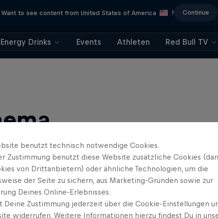
Continue
Want to see content from United States of America
?
Energy Drinks
Events
Athleten
Red Bull TV
hema
bsite benutzt technisch notwendige Cookies.
er Zustimmung benutzt diese Website zusätzliche Cookies (dar
kies von Drittanbietern) oder ähnliche Technologien, um die
sweise der Seite zu sichern, aus Marketing-Gründen sowie zur
rung Deines Online-Erlebnisses.
t Deine Zustimmung jederzeit über die Cookie-Einstellungen un
ews, Filmen und Esport News. Verbessere dein Gaming mit …
ite widerrufen. Weitere Informationen hierzu findest Du in uns