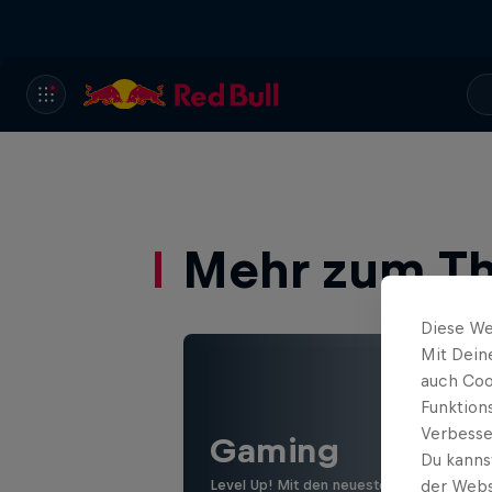
Mehr zum T
Diese We
Mit Dein
auch Coo
Funktion
Verbesse
Gaming
Du kanns
Level Up! Mit den neuesten Games, Revi
der Webs