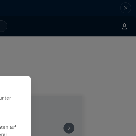
unter
ten auf
erer