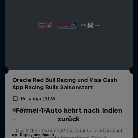
Oracle Red Bull Racing und Visa Cash
App Racing Bulls Saisonstart
16 Januar 2026
Formel-1-Auto kehrt nach Indien
Detroit, USA
zurück
F1
Das 2012er Indien-GP-Siegerauto in Aktion auf
Replay anschauen
dem Buddh International Circuit