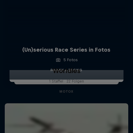
(Un)serious Race Series in Fotos
5 Fotos
Worldies
FORMULA RACING
1 Staffel · 22 Folgen
MOTOX