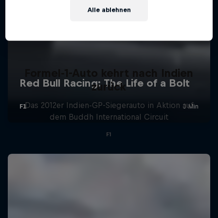
Alle ablehnen
Formel-1-Auto kehrt nach Indien
zurück
Das 2012er Indien-GP-Siegerauto in Aktion auf
dem Buddh International Circuit
F1