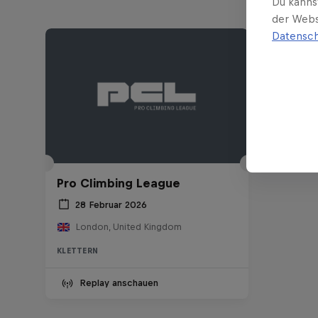
Du kanns
der Webs
Datensch
Pro Climbing League
28 Februar 2026
London, United Kingdom
KLETTERN
Replay anschauen