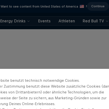
Continue
Want to see content from United States of America
?
Energy Drinks
Events
Athleten
Red Bull TV
bsite benutzt technisch notwendige Cookies.
er Zustimmung benutzt diese Website zusätzliche Cookies (dar
kies von Drittanbietern) oder ähnliche Technologien, um die
sweise der Seite zu sichern, aus Marketing-Gründen sowie zur
rung Deines Online-Erlebnisses.