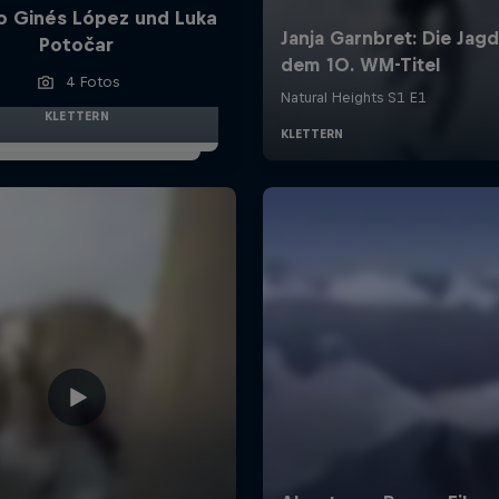
o Ginés López und Luka
Potočar
4 Fotos
KLETTERN