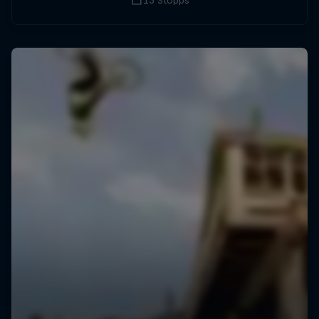
13 Stopps
Stopps zurück, darunter acht Downhill- und
sieben Cross-Country-Rennen.