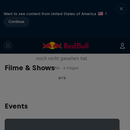
Want to see content from United States of America
?
Continue
Design and Conquer mit Matt
Jones
Ein Mann, drei Slopestyle Tricks, die die Welt
noch nicht gesehen hat.
Filme & Shows
1 Staffel · 4 Folgen
MTB
Events