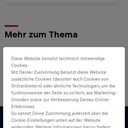
Mehr zum Thema
Bike
Diese Website benutzt technisch notwendige
Cookies.
Hier findest du alles rund ums Thema
Mit Deiner Zustimmung benutzt diese Website
Mountainbike und BMX: Spannende Live-Events,
Bike-Guides für …
zusätzliche Cookies (darunter auch Cookies von
Drittanbietern) oder ähnliche Technologien, um die
Funktionsweise der Seite zu sichern, aus Marketing-
Gründen sowie zur Verbesserung Deines Online-
Erlebnisses.
Du kannst Deine Zustimmung jederzeit über die
Cookie-Einstellungen unten auf der Website
widerrufen. Weitere Informationen hierzu findest