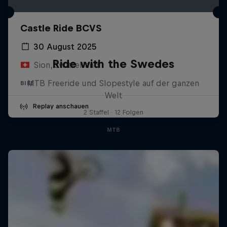
Castle Ride BCVS
30 August 2025
Ride with the Swedes
Sion, Switzerland
MTB Freeride und Slopestyle auf der ganzen
BIKE
Welt
Replay anschauen
2 Staffel · 12 Folgen
MTB