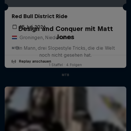
Red Bull District Ride
25 Juli 2026
Design and Conquer mit Matt
Jones
Groningen, Niederlande
Ein Mann, drei Slopestyle Tricks, die die Welt
MTB
noch nicht gesehen hat.
Replay anschauen
1 Staffel · 4 Folgen
MTB