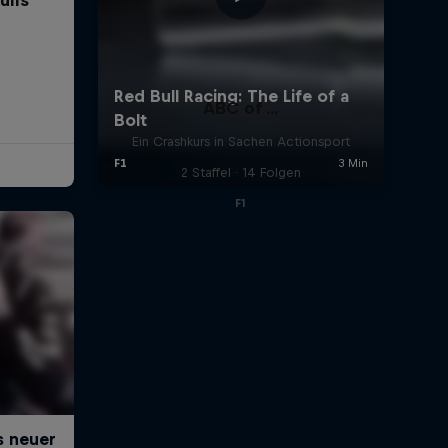
ABC of ...
Ein Crashkurs in Sachen Actionsport
2 Staffel · 14 Folgen
F1