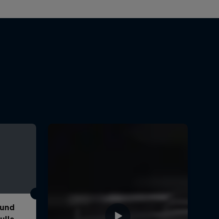
 und
ulls