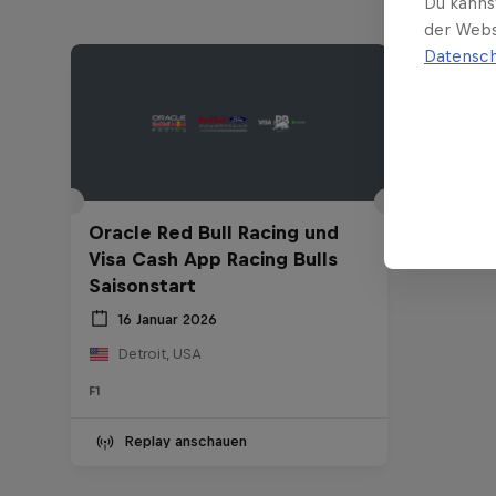
Du kanns
der Webs
Datensch
Oracle Red Bull Racing und
Visa Cash App Racing Bulls
Saisonstart
16 Januar 2026
Detroit, USA
F1
Replay anschauen