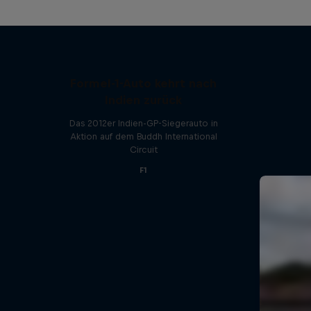
Formel-1-Auto kehrt nach
Indien zurück
Das 2012er Indien-GP-Siegerauto in
Aktion auf dem Buddh International
Circuit
F1