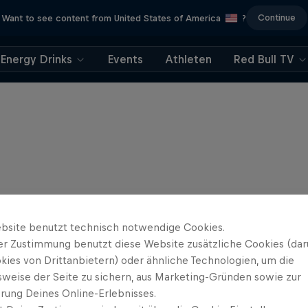
Continue
Want to see content from United States of America
?
Energy Drinks
Events
Athleten
Red Bull TV
bsite benutzt technisch notwendige Cookies.
er Zustimmung benutzt diese Website zusätzliche Cookies (dar
kies von Drittanbietern) oder ähnliche Technologien, um die
sweise der Seite zu sichern, aus Marketing-Gründen sowie zur
rung Deines Online-Erlebnisses.