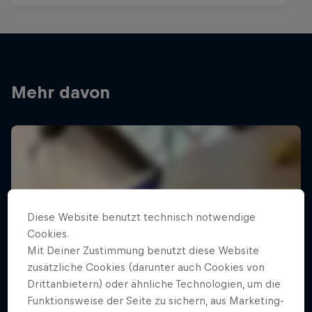
Mehr davon
Diese Website benutzt technisch notwendige
Cookies.
Mit Deiner Zustimmung benutzt diese Website
zusätzliche Cookies (darunter auch Cookies von
Drittanbietern) oder ähnliche Technologien, um die
Funktionsweise der Seite zu sichern, aus Marketing-