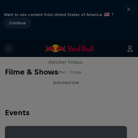
Want to see content from United States of America
?
Continue
Natural Heights
Neue Höhen erklimmen – am Fels und
darüber hinaus.
Filme & Shows
1 Staffel · 1 Folge
EXPLORATION
Events