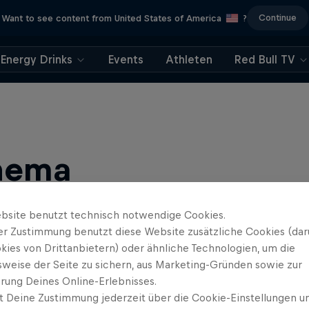
Continue
Want to see content from United States of America
?
Energy Drinks
Events
Athleten
Red Bull TV
hema
bsite benutzt technisch notwendige Cookies.
er Zustimmung benutzt diese Website zusätzliche Cookies (dar
kies von Drittanbietern) oder ähnliche Technologien, um die
sweise der Seite zu sichern, aus Marketing-Gründen sowie zur
rung Deines Online-Erlebnisses.
t Deine Zustimmung jederzeit über die Cookie-Einstellungen un
untainbike und BMX: Spannende Live-Events, Bike-Guides für …