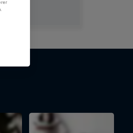
erer
.