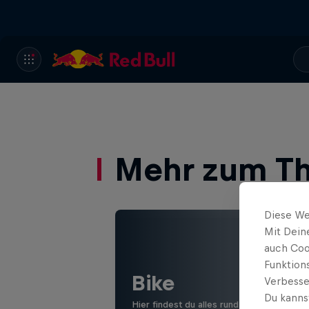
Mehr zum T
Diese We
Mit Dein
auch Coo
Funktion
Bike
Verbesse
Du kanns
Hier findest du alles rund ums Thema Mo