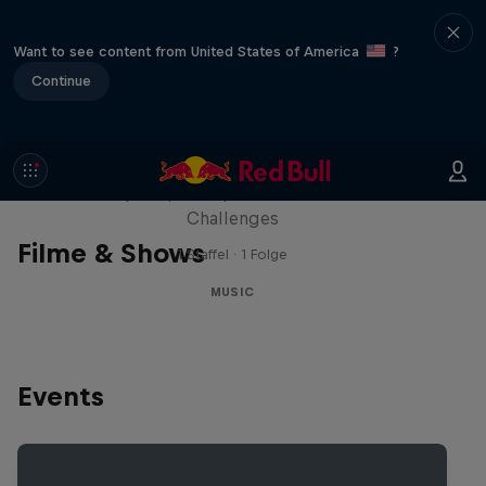
Want to see content from United States of America
?
Continue
Red Bull Trapped
Die Hip-Hop-Escape-Show mit wilden
Challenges
Filme & Shows
1 Staffel · 1 Folge
MUSIC
Events