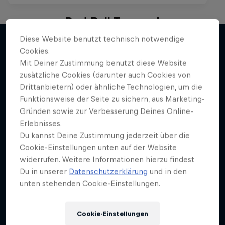
Red Bull Trapped
Diese Website benutzt technisch notwendige
Die Hip-Hop-Escape-Show mit wilden
Cookies.
Challenges
Mit Deiner Zustimmung benutzt diese Website
Mehr davon
1 Staffel · 1 Folge
zusätzliche Cookies (darunter auch Cookies von
Drittanbietern) oder ähnliche Technologien, um die
MUSIC
Funktionsweise der Seite zu sichern, aus Marketing-
Gründen sowie zur Verbesserung Deines Online-
Erlebnisses.
Du kannst Deine Zustimmung jederzeit über die
Cookie-Einstellungen unten auf der Website
widerrufen. Weitere Informationen hierzu findest
Du in unserer
Datenschutzerklärung
und in den
unten stehenden Cookie-Einstellungen.
Cookie-Einstellungen