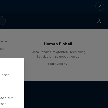
Paul
Human Pinball
elt
Pasha Petkuns im größten Freerunning
Set, das jemals gebaut wurde
FREERUNNING
unter
ten auf
erer