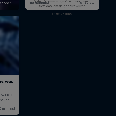
Pasha Petkuns im größten Freerunning
Set, das jemals gebaut wurde
FREERUNNING