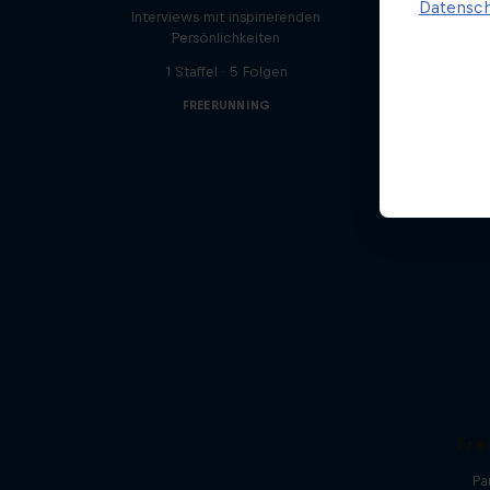
Datensch
Interviews mit inspirierenden
Persönlichkeiten
1 Staffel · 5 Folgen
FREERUNNING
Fre
Pa