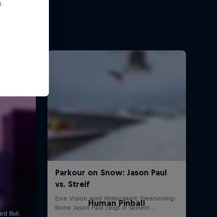
.
Human Pinball