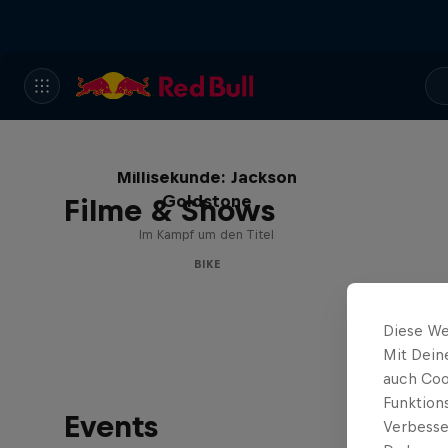
Die Jagd nach der
Millisekunde: Jackson
Goldstone
Filme & Shows
Im Kampf um den Titel
BIKE
Diese We
Mit Dein
auch Coo
Funktion
Events
Verbesse