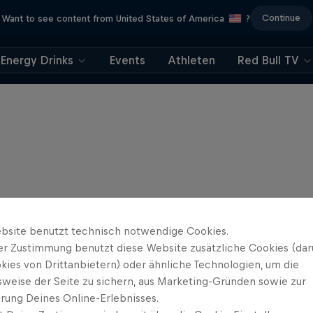
Continue
Want to see content from United States of America
?
Energy Drinks
Events
Athleten
Red Bull TV
bsite benutzt technisch notwendige Cookies.
er Zustimmung benutzt diese Website zusätzliche Cookies (dar
kies von Drittanbietern) oder ähnliche Technologien, um die
sweise der Seite zu sichern, aus Marketing-Gründen sowie zur
rung Deines Online-Erlebnisses.