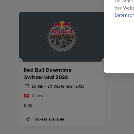
Du kanns
der Webs
Datensch
Red Bull Downtime
Switzerland 2026
25 Juli – 20 September 2026
Schweiz
BIKE
Tickets available