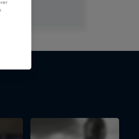
erer
.