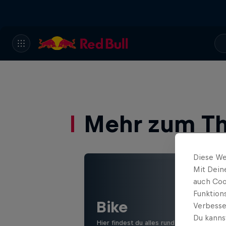
Mehr zum T
Diese We
Mit Dein
auch Coo
Funktion
Bike
Verbesse
Du kanns
Hier findest du alles rund ums Thema Mo