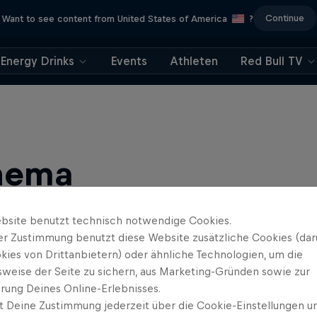
Continue
Want to see content from United States of America
?
Energy Drinks
Events
Athleten
Red Bull TV
hema
bsite benutzt technisch notwendige Cookies.
er Zustimmung benutzt diese Website zusätzliche Cookies (dar
kies von Drittanbietern) oder ähnliche Technologien, um die
sweise der Seite zu sichern, aus Marketing-Gründen sowie zur
rung Deines Online-Erlebnisses.
t Deine Zustimmung jederzeit über die Cookie-Einstellungen un
untainbike und BMX: Spannende Live-Events, Bike-Guides für …