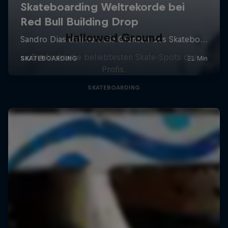
Hallowed Ground
Entdecke die beliebtesten Skate-Spots der
Profis.
SKATEBOARDING