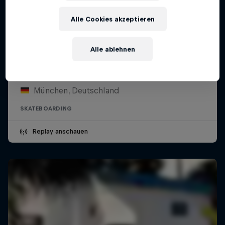
Alle Cookies akzeptieren
Alle ablehnen
Munich Mash
26 – 28 Juni 2026
München, Deutschland
SKATEBOARDING
Replay anschauen