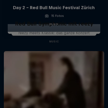
Day 2 - Red Bull Music Festival Zürich
15 Fotos
Red Bull Symphonic mit reezy
MUSIC
reezy meets Klassik: das ganze Konzert
MUSIC