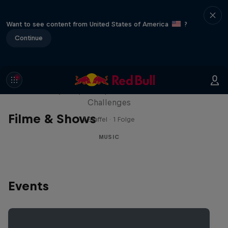
Want to see content from United States of America
?
Continue
Red Bull Trapped
Die Hip-Hop-Escape-Show mit wilden
Challenges
Filme & Shows
1 Staffel · 1 Folge
MUSIC
Events