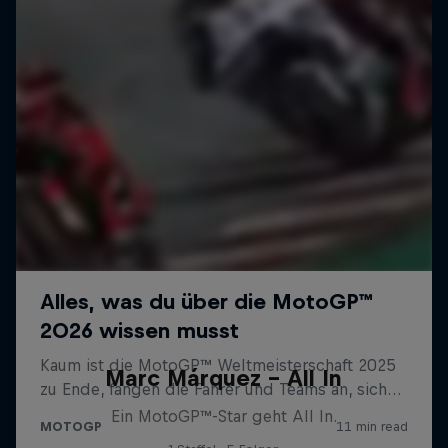
Marc Márquez – All In
Ein MotoGP™-Star geht All In.