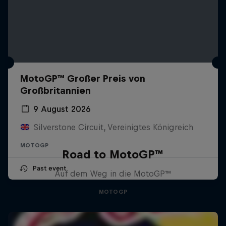
MotoGP™ Großer Preis von
Großbritannien
9 August 2026
Silverstone Circuit, Vereinigtes Königreich
MOTOGP
Road to MotoGP™
Past event
Auf dem Weg in die MotoGP™
MOTOGP