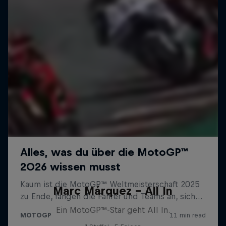
Marc Márquez – All In
Ein MotoGP™-Star geht All In.