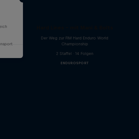
eich
Hard Lines – mit Mani & Bolts
Der Weg zur FIM Hard Enduro World
onsport
Championship
2 Staffel · 14 Folgen
ENDUROSPORT