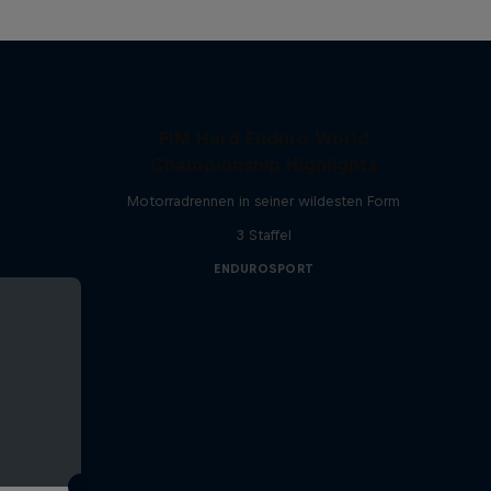
FIM Hard Enduro World
Championship Highlights
Motorradrennen in seiner wildesten Form
3 Staffel
ENDUROSPORT