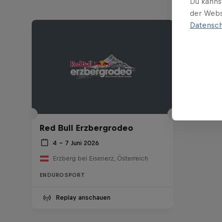
Du kanns
der Webs
Datensch
Red Bull Erzbergrodeo
4 – 7 Juni 2026
Erzberg bei Eisenerz, Österreich
ENDUROSPORT
Replay anschauen