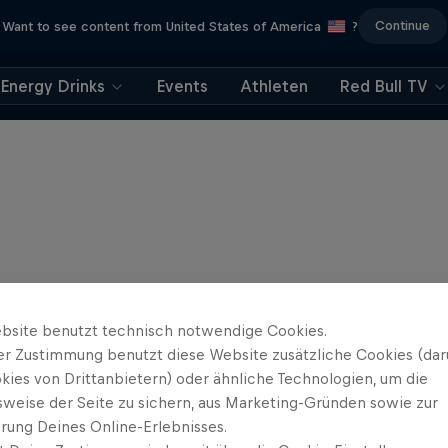
Continue
Want to see content from United States of America
?
Energy Drinks
Events
Athleten
Red Bull TV
bsite benutzt technisch notwendige Cookies.
er Zustimmung benutzt diese Website zusätzliche Cookies (dar
kies von Drittanbietern) oder ähnliche Technologien, um die
sweise der Seite zu sichern, aus Marketing-Gründen sowie zur
rung Deines Online-Erlebnisses.