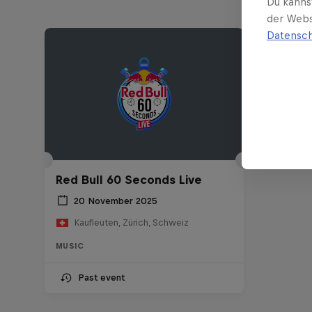
Du kanns
der Webs
Datensch
Red Bull 60 Seconds Live
20 November 2025
Kaufleuten, Zürich, Schweiz
MUSIC
Past event