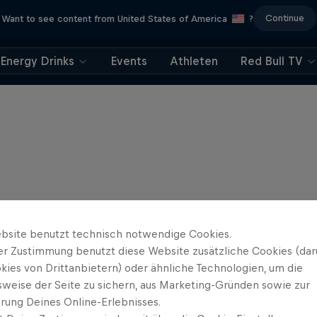
Continue
Want to see content from United States of America
?
Energy Drinks
Events
Athleten
Red Bull TV
bsite benutzt technisch notwendige Cookies.
er Zustimmung benutzt diese Website zusätzliche Cookies (dar
kies von Drittanbietern) oder ähnliche Technologien, um die
sweise der Seite zu sichern, aus Marketing-Gründen sowie zur
rung Deines Online-Erlebnisses.