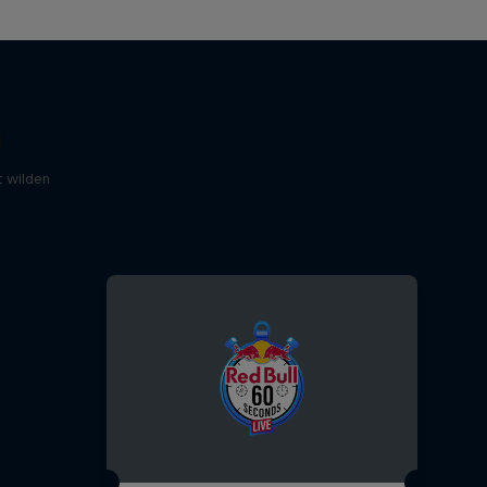
d
 wilden