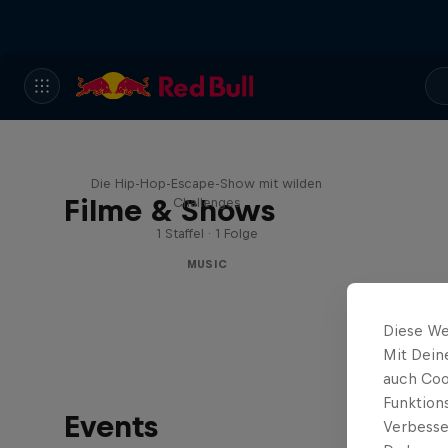
Red Bull Trapped
Die Hip-Hop-Escape-Show mit wilden
Filme & Shows
Challenges
1 Staffel · 1 Folge
MUSIC
Diese We
Mit Dein
auch Coo
Funktion
Events
Verbesse