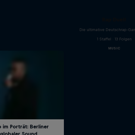
Rap Duell
Die ultimative Deutschrap-G
1 Staffel · 13 Folgen
MUSIC