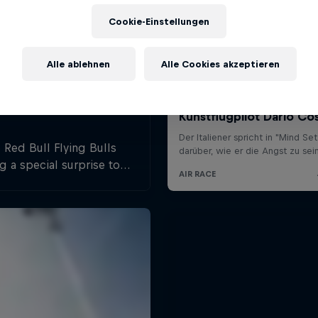
Cookie-Einstellungen
Alle ablehnen
Alle Cookies akzeptieren
 Red Bull Flying Bulls
g a special surprise to
tria’s biggest airshow.