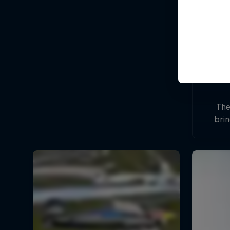
The
brin
Aus