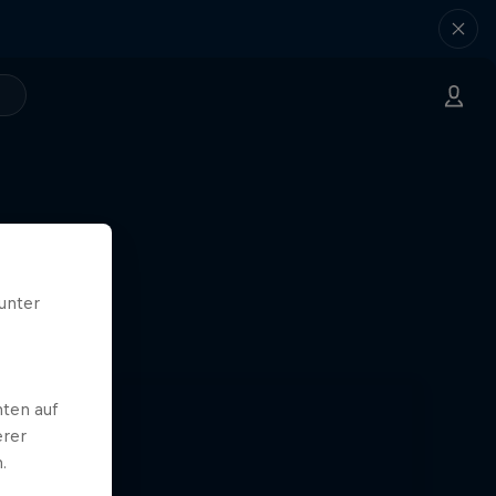
unter
ten auf
erer
.