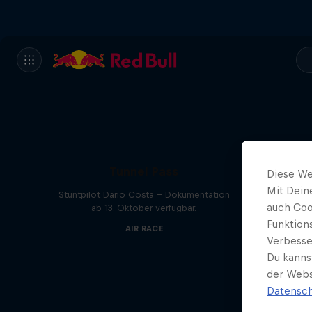
Tunnel Pass
Diese We
Mit Dein
Stuntpilot Dario Costa - Dokumentation
auch Coo
ab 13. Oktober verfügbar.
Funktion
AIR RACE
Verbesse
Du kanns
der Webs
Datensch