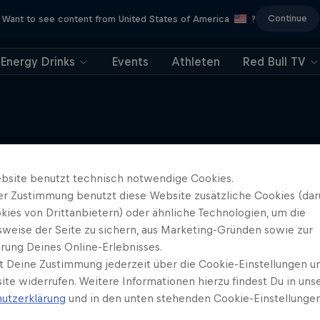
Continue
Want to see content from United States of America
?
Energy Drinks
Events
Athleten
Red Bull TV
bsite benutzt technisch notwendige Cookies.
Mehr davon
er Zustimmung benutzt diese Website zusätzliche Cookies (dar
kies von Drittanbietern) oder ähnliche Technologien, um die
sweise der Seite zu sichern, aus Marketing-Gründen sowie zur
rung Deines Online-Erlebnisses.
t Deine Zustimmung jederzeit über die Cookie-Einstellungen un
ite widerrufen. Weitere Informationen hierzu findest Du in uns
utzerklärung
und in den unten stehenden Cookie-Einstellungen