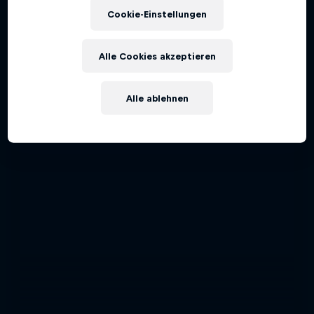
The Red Bull Flying Bulls bring a special
Cookie-Einstellungen
surprise to Austria’s biggest airshow.
Alle Cookies akzeptieren
Alle ablehnen