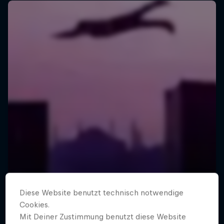
Diese Website benutzt technisch notwendige
Cookies.
Mit Deiner Zustimmung benutzt diese Website
Freerunning Around the World