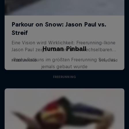
Human Pinball
Pasha Petkuns im größten Freerunning Set, das
jemals gebaut wurde
FREERUNNING