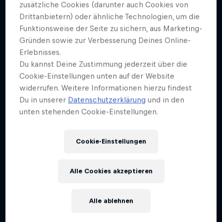
zusätzliche Cookies (darunter auch Cookies von
Close Up
Entdecke ikonische Orte
Drittanbietern) oder ähnliche Technologien, um die
Funktionsweise der Seite zu sichern, aus Marketing-
Interviews mit inspirierenden Persönlichkeiten
2 Staffel · 6 Folgen
Gründen sowie zur Verbesserung Deines Online-
1 Staffel · 5 Folgen
FREERUNNING
Erlebnisses.
Du kannst Deine Zustimmung jederzeit über die
FREERUNNING
Cookie-Einstellungen unten auf der Website
widerrufen. Weitere Informationen hierzu findest
Du in unserer
Datenschutzerklärung
und in den
unten stehenden Cookie-Einstellungen.
Cookie-Einstellungen
Alle Cookies akzeptieren
Alle ablehnen