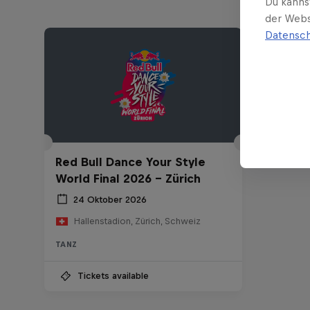
Du kanns
der Webs
Datensch
Red Bull Dance Your Style
World Final 2026 - Zürich
24 Oktober 2026
Hallenstadion, Zürich, Schweiz
TANZ
Tickets available