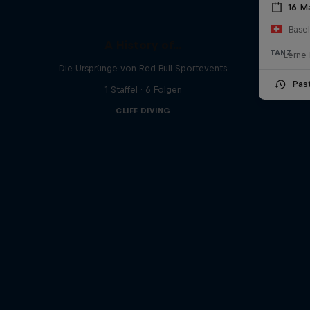
16 Ma
Base
A History of...
TANZ
Lerne 
Die Ursprünge von Red Bull Sportevents
Pas
1 Staffel · 6 Folgen
CLIFF DIVING