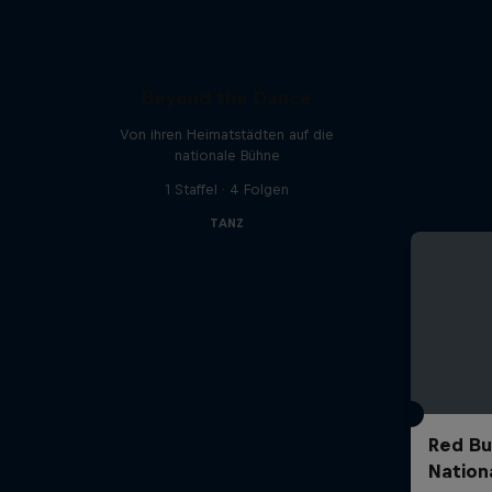
Beyond the Dance
Von ihren Heimatstädten auf die
nationale Bühne
1 Staffel · 4 Folgen
TANZ
Red Bu
Nationa