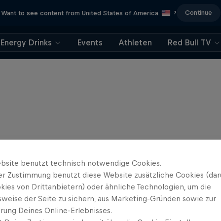
Continue
Want to see content from United States of America
?
Energy Drinks
Events
Athleten
Red Bull TV
bsite benutzt technisch notwendige Cookies.
er Zustimmung benutzt diese Website zusätzliche Cookies (dar
kies von Drittanbietern) oder ähnliche Technologien, um die
sweise der Seite zu sichern, aus Marketing-Gründen sowie zur
rung Deines Online-Erlebnisses.