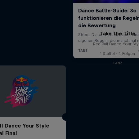
Take the Title
Red Bull Dance Your Sty
1 Staffel · 4 Folgen
TANZ
ll Dance Your Style
l Final