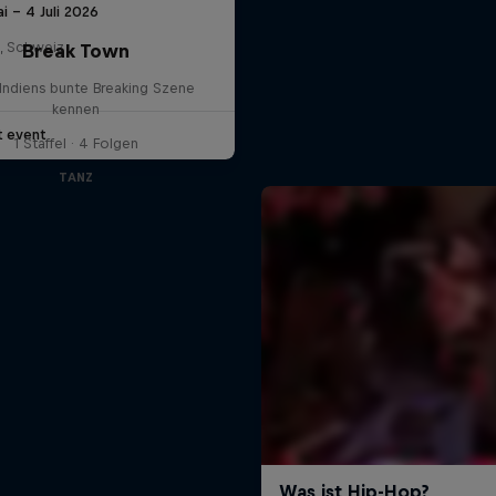
i – 4 Juli 2026
l, Schweiz
Break Town
Indiens bunte Breaking Szene
kennen
t event
1 Staffel · 4 Folgen
TANZ