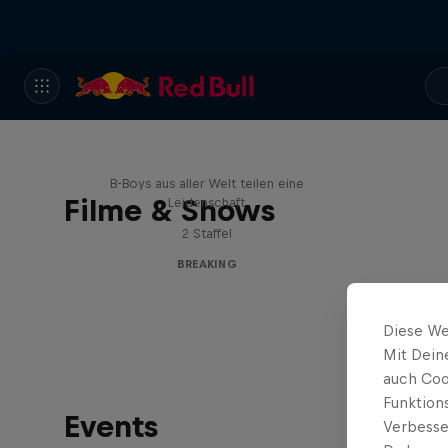
Break'n Reality
B-Boys aus aller Welt teilen eine
Filme & Shows
Leidenschaft
2 Staffel
BREAKING
Diese We
Mit Dein
auch Coo
Funktion
Events
Verbesse