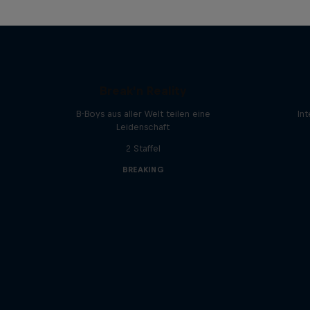
Break'n Reality
B-Boys aus aller Welt teilen eine
In
Leidenschaft
2 Staffel
BREAKING