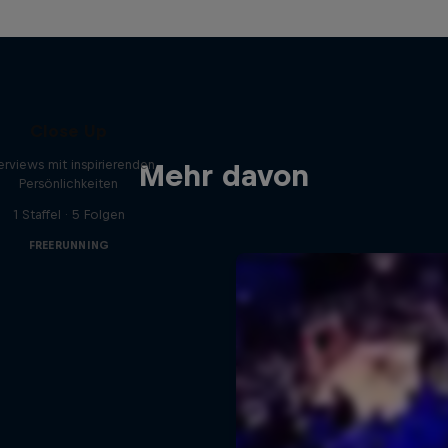
Close Up
terviews mit inspirierenden
Mehr davon
Persönlichkeiten
1 Staffel · 5 Folgen
FREERUNNING