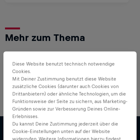
Mehr zum Thema
Gaming
Diese Website benutzt technisch notwendige
Cookies.
Level Up! Mit den neuesten Games, Reviews,
Mit Deiner Zustimmung benutzt diese Website
Filmen und Esport News. Verbessere dein Gaming
mit …
zusätzliche Cookies (darunter auch Cookies von
Drittanbietern) oder ähnliche Technologien, um die
Funktionsweise der Seite zu sichern, aus Marketing-
Gründen sowie zur Verbesserung Deines Online-
Erlebnisses.
Du kannst Deine Zustimmung jederzeit über die
Cookie-Einstellungen unten auf der Website
widerrufen. Weitere Informationen hierzu findest