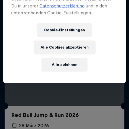
Mehr davon
Du in unserer
Datenschutzerklärung
und in den
unten stehenden Cookie-Einstellungen.
Cookie-Einstellungen
Alle Cookies akzeptieren
Alle ablehnen
Red Bull Jump & Run 2026
28 März 2026