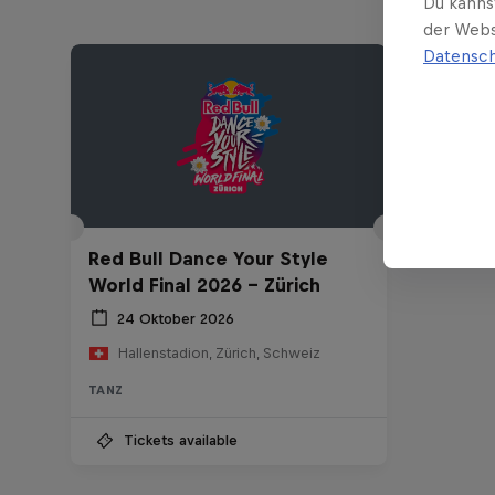
Du kanns
der Webs
Datensch
Red Bull Dance Your Style
World Final 2026 - Zürich
24 Oktober 2026
Hallenstadion, Zürich, Schweiz
TANZ
Tickets available