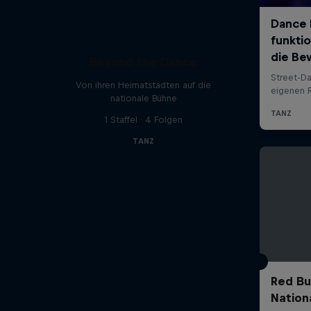
Beyond the Dance
Von ihren Heimatstädten auf die
nationale Bühne
1 Staffel · 4 Folgen
TANZ
Red Bu
Nationa