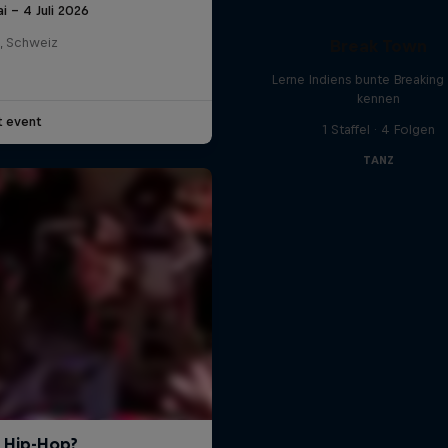
i – 4 Juli 2026
l, Schweiz
Break Town
Lerne Indiens bunte Breakin
kennen
t event
1 Staffel · 4 Folgen
TANZ