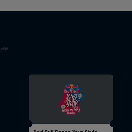
 eine
Red Bull Dance Your Style