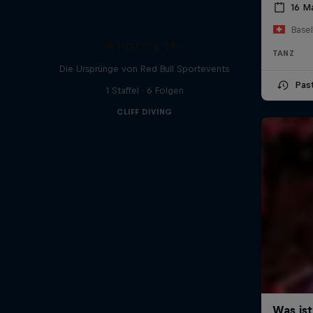
16 Ma
Base
A History of...
TANZ
Die Ursprünge von Red Bull Sportevents
Pas
1 Staffel · 6 Folgen
CLIFF DIVING