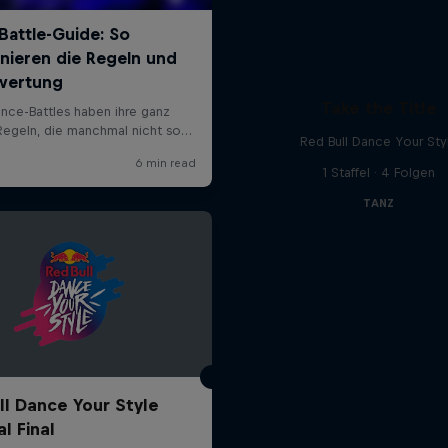
Take the Title
Red Bull Dance Your Sty
1 Staffel · 4 Folgen
TANZ
ll Dance Your Style
l Final