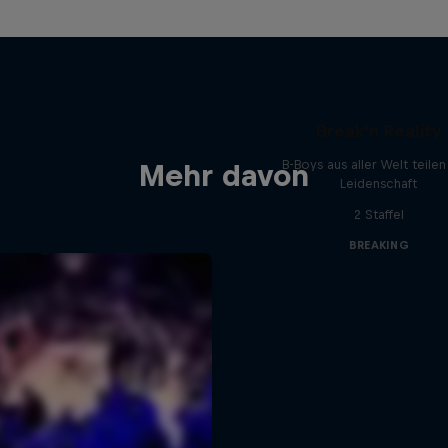
Break'n Reality
B-Boys aus aller Welt teilen
Mehr davon
Leidenschaft
2 Staffel
BREAKING