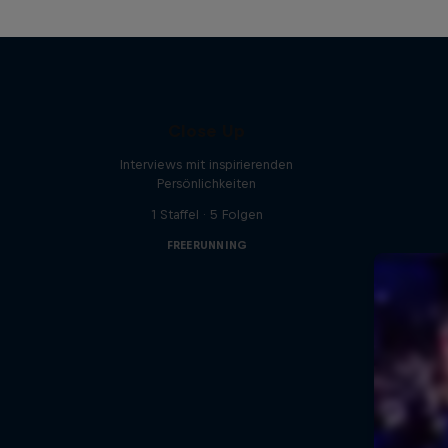
Close Up
Interviews mit inspirierenden
Persönlichkeiten
1 Staffel · 5 Folgen
FREERUNNING