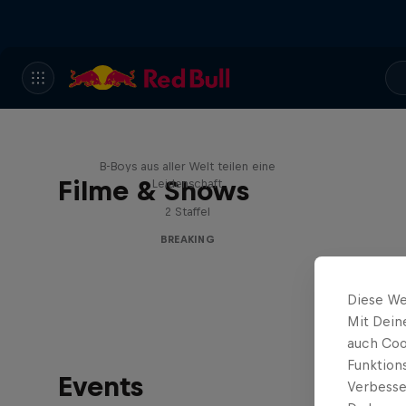
Break'n Reality
B-Boys aus aller Welt teilen eine
Filme & Shows
Leidenschaft
2 Staffel
BREAKING
Diese We
Mit Dein
auch Coo
Funktion
Events
Verbesse