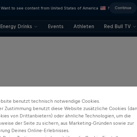
Continue
Want to see content from United States of America
?
Energy Drinks
Events
Athleten
Red Bull TV
bsite benutzt technisch notwendige Cookies.
er Zustimmung benutzt diese Website zusätzliche Cookies (dar
kies von Drittanbietern) oder ähnliche Technologien, um die
sweise der Seite zu sichern, aus Marketing-Gründen sowie zur
rung Deines Online-Erlebnisses.