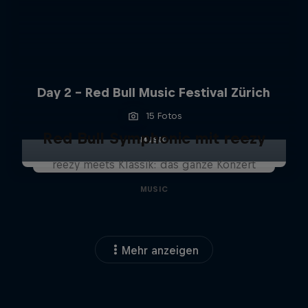
Day 2 - Red Bull Music Festival Zürich
15 Fotos
Red Bull Symphonic mit reezy
MUSIC
reezy meets Klassik: das ganze Konzert
MUSIC
Mehr anzeigen