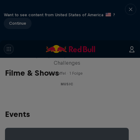
Want to see content from United States of America
?
Continue
Red Bull Trapped
Die Hip-Hop-Escape-Show mit wilden
Challenges
Filme & Shows
1 Staffel · 1 Folge
MUSIC
Events