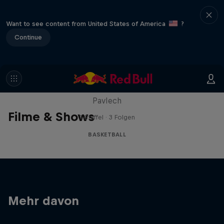
Want to see content from United States of America
?
Continue
Hoops Passport
Eine Reise mit Lethal Shooter und Chloe
Pavlech
Filme & Shows
1 Staffel · 3 Folgen
BASKETBALL
Mehr davon