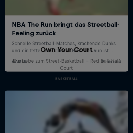
Own Your Court
Die Liebe zum Street-Basketball – Red Bull Half
Court
BASKETBALL