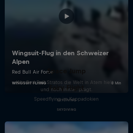
Space Jump
Wie Red Bull Stratos die Welt in Atem hielt -
Fairy Flight
und noch immer prägt.
Speedflying im Kappadokien
SKYDIVING
SKYDIVING