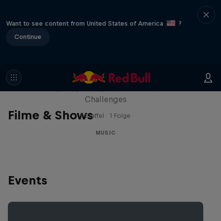
Want to see content from United States of America
?
Continue
Red Bull Trapped
Die Hip-Hop-Escape-Show mit wilden
Challenges
Filme & Shows
1 Staffel · 1 Folge
MUSIC
Events