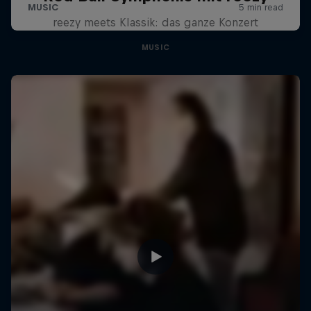
reezy meets Klassik: das ganze Konzert
MUSIC