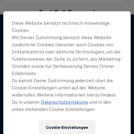
Red Bull Trapped
Diese Website benutzt technisch notwendige
Die Hip-Hop-Escape-Show mit wilden
Cookies.
Challenges
Mit Deiner Zustimmung benutzt diese Website
Mehr davon
1 Staffel · 1 Folge
zusätzliche Cookies (darunter auch Cookies von
Drittanbietern) oder ähnliche Technologien, um die
MUSIC
Funktionsweise der Seite zu sichern, aus Marketing-
Gründen sowie zur Verbesserung Deines Online-
Erlebnisses.
Du kannst Deine Zustimmung jederzeit über die
Cookie-Einstellungen unten auf der Website
widerrufen. Weitere Informationen hierzu findest
Du in unserer
Datenschutzerklärung
und in den
unten stehenden Cookie-Einstellungen.
Cookie-Einstellungen