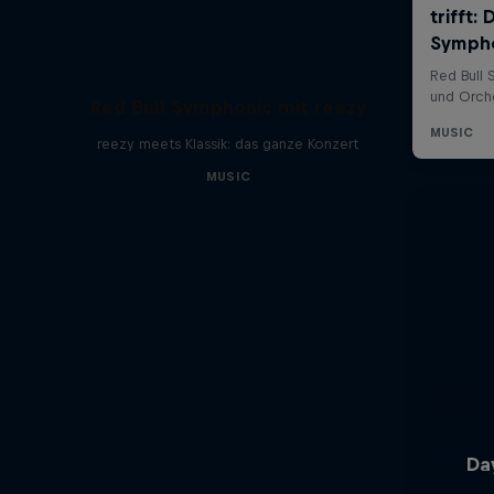
Red Bull Symphonic mit reezy
reezy meets Klassik: das ganze Konzert
MUSIC
Da