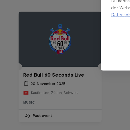
Du kanns
der Webs
Datensch
Red Bull 60 Seconds Live
20 November 2025
Kaufleuten, Zürich, Schweiz
MUSIC
Past event