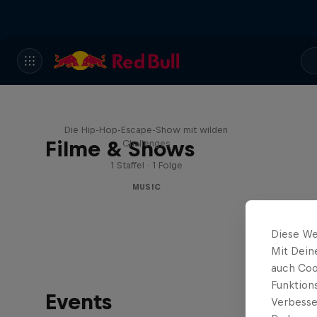
Red Bull Trapped
Die Hip-Hop-Escape-Show mit wilden
Filme & Shows
Challenges
1 Staffel · 1 Folge
MUSIC
Diese We
Mit Dein
auch Coo
Funktion
Events
Verbesse