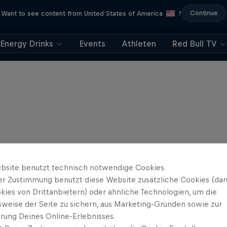
Continue
Want to see content from United States of America
?
Energy Drinks
Events
Athleten
Red Bull TV
bsite benutzt technisch notwendige Cookies.
er Zustimmung benutzt diese Website zusätzliche Cookies (dar
kies von Drittanbietern) oder ähnliche Technologien, um die
sweise der Seite zu sichern, aus Marketing-Gründen sowie zur
rung Deines Online-Erlebnisses.