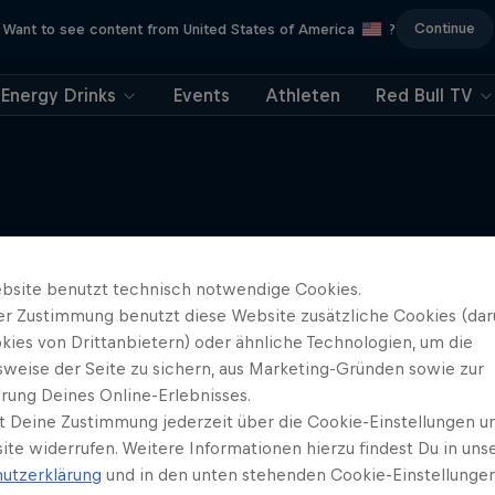
Continue
Want to see content from United States of America
?
Energy Drinks
Events
Athleten
Red Bull TV
Mehr davon
bsite benutzt technisch notwendige Cookies.
er Zustimmung benutzt diese Website zusätzliche Cookies (dar
kies von Drittanbietern) oder ähnliche Technologien, um die
sweise der Seite zu sichern, aus Marketing-Gründen sowie zur
rung Deines Online-Erlebnisses.
t Deine Zustimmung jederzeit über die Cookie-Einstellungen un
ite widerrufen. Weitere Informationen hierzu findest Du in uns
utzerklärung
und in den unten stehenden Cookie-Einstellungen