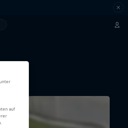
unter
ten auf
erer
.