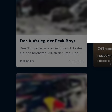
Toby
F