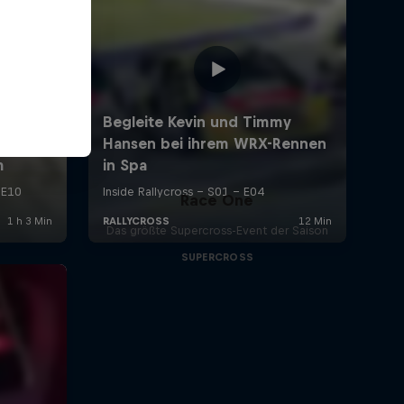
Race One
Das größte Supercross-Event der Saison
SUPERCROSS