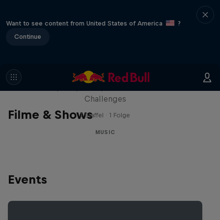
Want to see content from United States of America
?
Continue
Red Bull Trapped
Die Hip-Hop-Escape-Show mit wilden
Challenges
Filme & Shows
1 Staffel · 1 Folge
MUSIC
Events