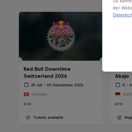
Du kanns
der Webs
Datensch
Red Bull Downtime
Red Bu
Switzerland 2026
Abajo
25 Juli – 20 September 2026
5 – 
Schweiz
Stutt
BIKE
MTB
Tickets available
Regi