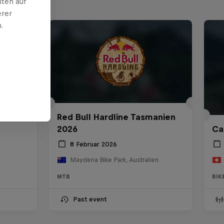
ten auf
erer
.
rro
Red Bull Hardline Tasmanien
2026
Ca
8 Februar 2026
Maydena Bike Park, Australien
MTB
BIK
Past event