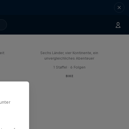
eason
Rob Warner’s Wild Rides
eit
Sechs Länder, vier Kontinente, ein
unvergleichliches Abenteuer
1 Staffel · 6 Folgen
BIKE
unter