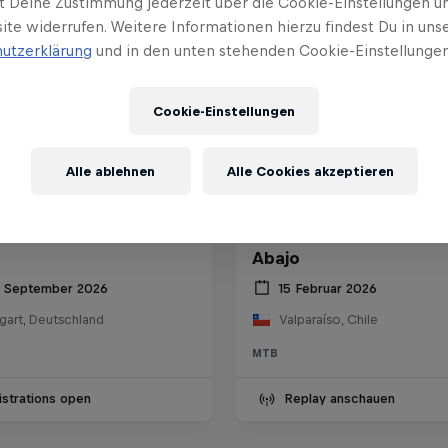
t Deine Zustimmung jederzeit über die Cookie-Einstellungen un
ite widerrufen. Weitere Informationen hierzu findest Du in uns
utzerklärung
und in den unten stehenden Cookie-Einstellungen
Cookie-Einstellungen
Alle ablehnen
Alle Cookies akzeptieren
ll Stuttgart Cerro
Red Bull Valparaíso Ce
Abajo
6 September 2026
15 Februar 2026
gart, Deutschland
Valparaíso, Chile
MTB
strations open
Replay anschauen