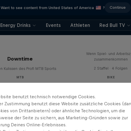
Continue
Want to see content from United States of America
?
Energy Drinks
Events
Athleten
Red Bull TV
Aaron Gwin's Off S
Wenn Spiel- und Arbeitsz
Downtime
zusammenkommen
2 Staffel · 4 Folgen
en Kulissen des Profi MTB Sports
MTB
BIKE
bsite benutzt technisch notwendige Cookies.
er Zustimmung benutzt diese Website zusätzliche Cookies (dar
kies von Drittanbietern) oder ähnliche Technologien, um die
sweise der Seite zu sichern, aus Marketing-Gründen sowie zur
rung Deines Online-Erlebnisses.