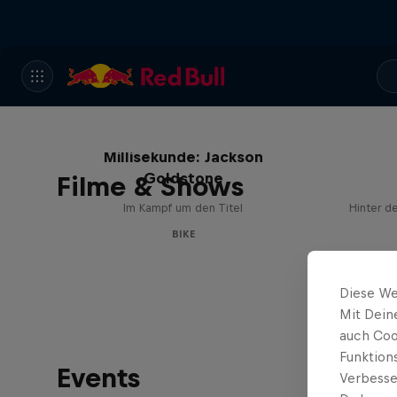
Die Jagd nach der
Millisekunde: Jackson
Goldstone
Filme & Shows
Im Kampf um den Titel
Hinter d
BIKE
Diese We
Mit Dein
auch Coo
Funktion
Events
Verbesse