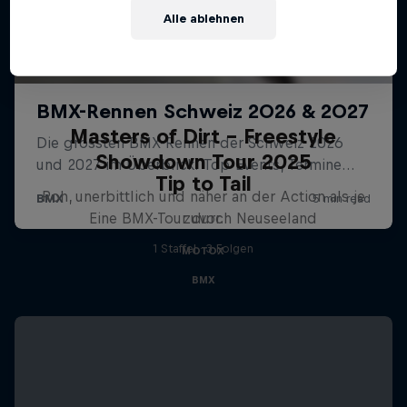
Alle ablehnen
Masters of Dirt – Freestyle
Showdown Tour 2025
Tip to Tail
Roh, unerbittlich und näher an der Action als je
Eine BMX-Tour durch Neuseeland
zuvor.
1 Staffel · 3 Folgen
MOTOX
BMX