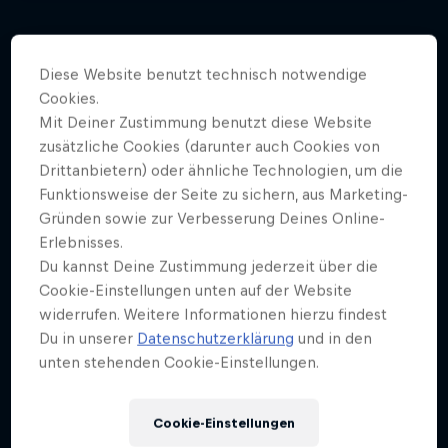
More than a Dive
Diese Website benutzt technisch notwendige
Einblicke in die Welt des Cliff Diving
Cookies.
Mehr davon
4 Staffel · 20 Folgen
Mit Deiner Zustimmung benutzt diese Website
zusätzliche Cookies (darunter auch Cookies von
CLIFF DIVING
Drittanbietern) oder ähnliche Technologien, um die
Funktionsweise der Seite zu sichern, aus Marketing-
Gründen sowie zur Verbesserung Deines Online-
Erlebnisses.
Du kannst Deine Zustimmung jederzeit über die
Cookie-Einstellungen unten auf der Website
widerrufen. Weitere Informationen hierzu findest
Du in unserer
Datenschutzerklärung
und in den
unten stehenden Cookie-Einstellungen.
Cookie-Einstellungen