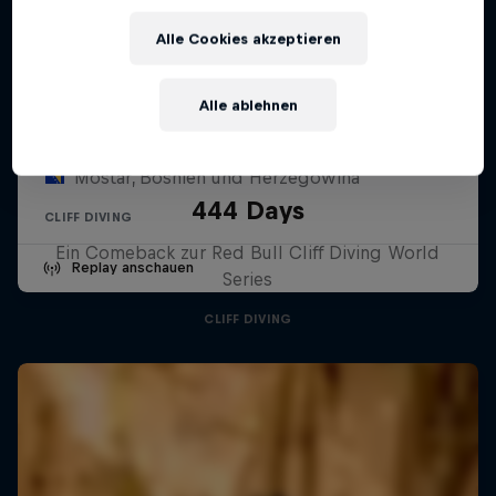
Alle Cookies akzeptieren
Red Bull Cliff Diving World Series -
Mostar
Alle ablehnen
31 Juli – 1 August 2026
Mostar, Bosnien und Herzegowina
444 Days
CLIFF DIVING
Ein Comeback zur Red Bull Cliff Diving World
Replay anschauen
Series
CLIFF DIVING