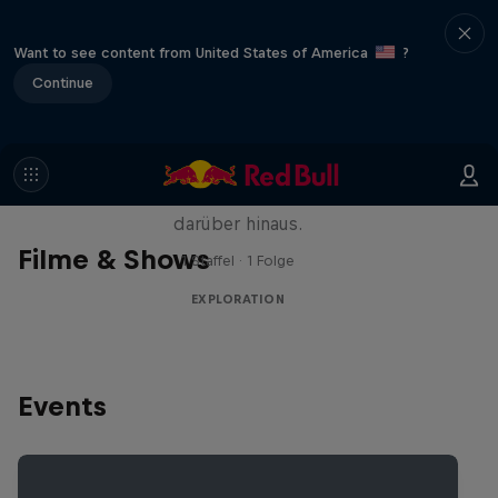
Want to see content from United States of America
?
Continue
Natural Heights
Neue Höhen erklimmen – am Fels und
darüber hinaus.
Filme & Shows
1 Staffel · 1 Folge
EXPLORATION
Events