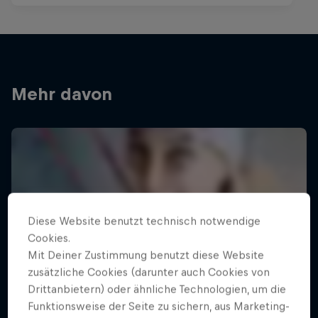
Mehr davon
Diese Website benutzt technisch notwendige
Cookies.
Mit Deiner Zustimmung benutzt diese Website
zusätzliche Cookies (darunter auch Cookies von
Drittanbietern) oder ähnliche Technologien, um die
Funktionsweise der Seite zu sichern, aus Marketing-