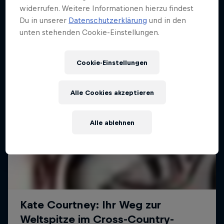
13 Stopps
Stopps zurück, darunter acht Downhill- und
widerrufen. Weitere Informationen hierzu findest
sieben Cross-Country-Rennen.
Du in unserer
Datenschutzerklärung
und in den
unten stehenden Cookie-Einstellungen.
Cookie-Einstellungen
Alle Cookies akzeptieren
Alle ablehnen