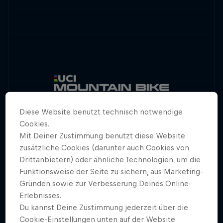
Diese Website benutzt technisch notwendige
Cookies.
Mit Deiner Zustimmung benutzt diese Website
zusätzliche Cookies (darunter auch Cookies von
Drittanbietern) oder ähnliche Technologien, um die
Funktionsweise der Seite zu sichern, aus Marketing-
Gründen sowie zur Verbesserung Deines Online-
Erlebnisses.
Der Mercedes-Benz UCI Mountainbike Weltcup
Du kannst Deine Zustimmung jederzeit über die
kehrt im Jahr 2023 mit 10 action geladenen
Cookie-Einstellungen unten auf der Website