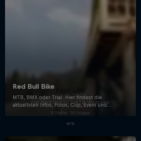
Fast Life
Die Welt des UCI MTB Weltcups
5 Staffel · 30 Folgen
MTB