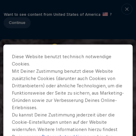
Want to see content from United States of America
?
Continue
Diese Website benutzt technisch notwendige
Cookies.
Mit Deiner Zustimmung benutzt diese Website
zusätzliche Cookies (darunter auch Cookies von
Drittanbietern) oder ähnliche Technologien, um die
Funktionsweise der Seite zu sichern, aus Marketing-
Gründen sowie zur Verbesserung Deines Online-
Erlebnisses.
Du kannst Deine Zustimmung jederzeit über die
Cookie-Einstellungen unten auf der Website
widerrufen. Weitere Informationen hierzu findest