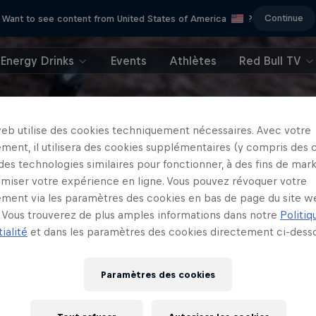
Continue
Want to see content from United States of America
?
Energy Drinks
Events
Athlètes
Red Bull TV
web utilise des cookies techniquement nécessaires. Avec votre
ment, il utilisera des cookies supplémentaires (y compris des 
 des technologies similaires pour fonctionner, à des fins de mar
imiser votre expérience en ligne. Vous pouvez révoquer votre
ment via les paramètres des cookies en bas de page du site w
Vous trouverez de plus amples informations dans notre
Politiq
ialité
et dans les paramètres des cookies directement ci-desso
Paramètres des cookies