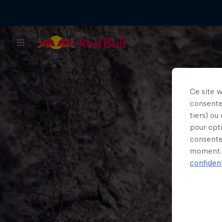
Ce site 
consente
tiers) ou
pour opt
consente
moment. 
confident