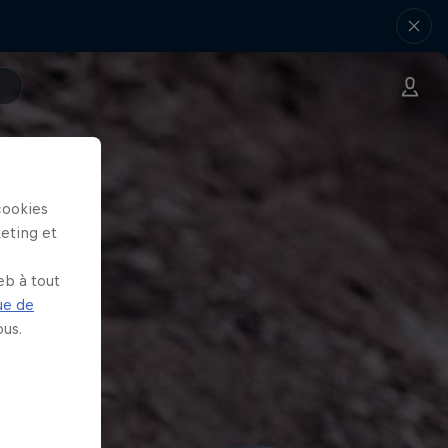
cookies
keting et
eb à tout
ue de
us.