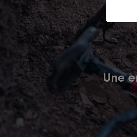
Une er