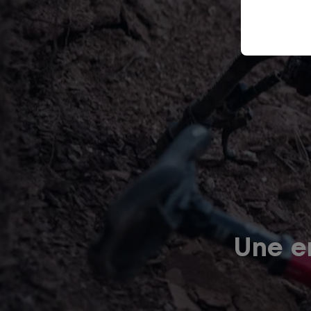
Une er