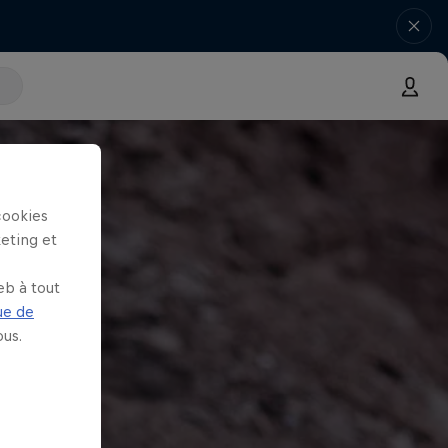
cookies
keting et
eb à tout
ue de
us.