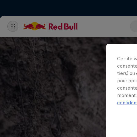
Ce site 
consente
tiers) ou
pour opt
consente
moment. 
confident