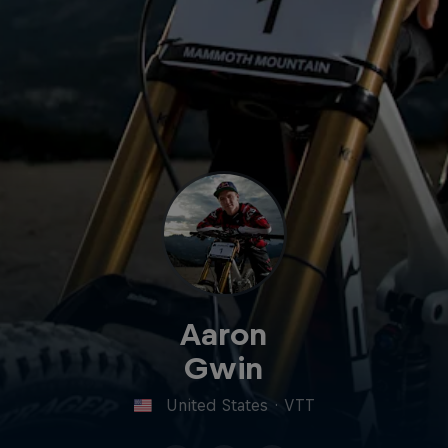
Aaron
Gwin
United States
·
VTT