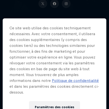
Ce site web utilise des cookies techniquement
Date de naissance
nécessaires. Avec votre consentement, il utilisera
24 Décembre 1987
des cookies supplémentaires (y compris des
cookies tiers) ou des technologies similaires pour
LIEU DE NAISSANCE
fonctionner, à des fins de marketing et pour
Californie aux États-Unis
optimiser votre expérience en ligne. Vous pouvez
Âge
révoquer votre consentement via les paramètres
38
des cookies en bas de page du site web à tout
moment. Vous trouverez de plus amples
Nationalité
informations dans notre
Politique de confidentialité
United States
et dans les paramètres des cookies directement ci-
Disciplines
dessous.
VTT
Paramètres des cookies