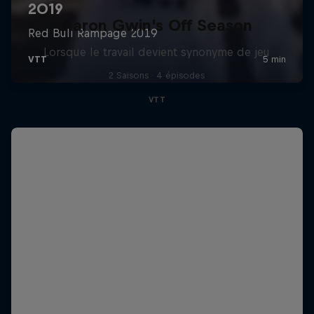
Aaron Gwin's Off Season
Lorsque le travail devient synonyme de jeu
2 Saisons · 4 épisodes
VTT